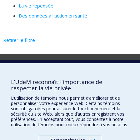
La vie repensée
Des données à l'action en santé
Retirer le filtre
Laboratoire d'innovation
2017 Université de Montréal
L’UdeM reconnaît l’importance de
Vice-rectorat aux affaires étudiantes et aux études
respecter la vie privée
Vice-rectorat à la recherche et à l'innovation
L’utilisation de témoins nous permet d’améliorer et de
personnaliser votre expérience Web. Certains témoins
Inven_T
sont obligatoires pour assurer le fonctionnement et la
sécurité du site Web, alors que d’autres enregistrent vos
Consortium Santé Numérique
préférences. En acceptant tout, vous consentez à notre
utilisation de témoins pour mieux répondre à vos besoins.
Place aux Premiers Peuples
NOUS JOINDRE >