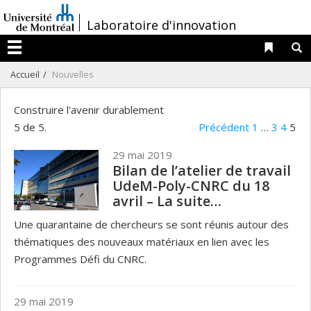
Passer
/
Laboratoire d'innovation
au
contenu
Liens 
R
Menu
Accueil
Nouvelles
Construire l'avenir durablement
5 de 5.
Précédent
1
…
3
4
5
29 mai 2019
Bilan de l’atelier de travail
UdeM-Poly-CNRC du 18
avril – La suite…
Une quarantaine de chercheurs se sont réunis autour des
thématiques des nouveaux matériaux en lien avec les
Programmes Défi du CNRC.
29 mai 2019