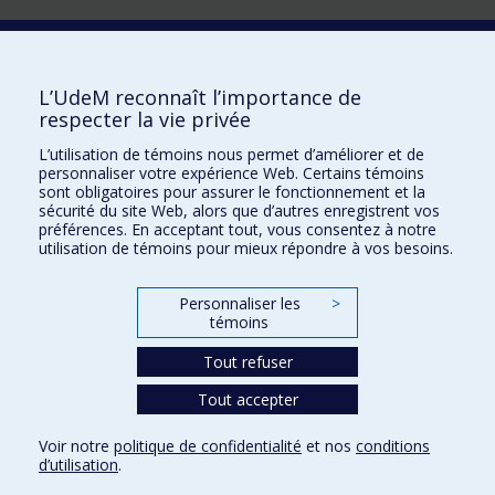
Laboratoire d'innovation
2017 Université de Montréal
L’UdeM reconnaît l’importance de
Vice-rectorat aux affaires étudiantes et aux études
respecter la vie privée
Vice-rectorat à la recherche et à l'innovation
L’utilisation de témoins nous permet d’améliorer et de
personnaliser votre expérience Web. Certains témoins
Inven_T
sont obligatoires pour assurer le fonctionnement et la
sécurité du site Web, alors que d’autres enregistrent vos
Consortium Santé Numérique
préférences. En acceptant tout, vous consentez à notre
utilisation de témoins pour mieux répondre à vos besoins.
Place aux Premiers Peuples
NOUS JOINDRE >
Personnaliser les
>
Plan du site
témoins
Accessibilité
Tout refuser
Tout accepter
Confidentialité
Voir notre
politique de confidentialité
et nos
conditions
Conditions d’utilisation
d’utilisation
.
Paramètres des témoins