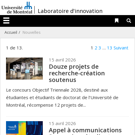
Passer
/
Laboratoire d'innovation
au
contenu
Liens 
R
Menu
Accueil
Nouvelles
1 de 13.
1
2
3
…
13
Suivant
15 avril 2026
Douze projets de
recherche-création
soutenus
Le concours Objectif Triennale 2028, destiné aux
étudiantes et étudiants de doctorat de l’Université de
Montréal, récompense 12 projets de...
15 avril 2026
Appel à communications