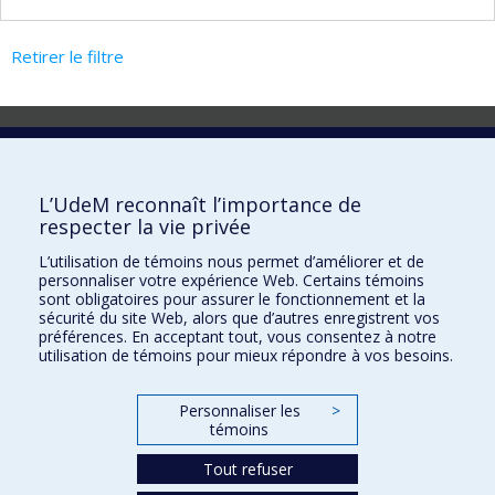
Retirer le filtre
Laboratoire d'innovation
2017 Université de Montréal
L’UdeM reconnaît l’importance de
Vice-rectorat aux affaires étudiantes et aux études
respecter la vie privée
Vice-rectorat à la recherche et à l'innovation
L’utilisation de témoins nous permet d’améliorer et de
personnaliser votre expérience Web. Certains témoins
Inven_T
sont obligatoires pour assurer le fonctionnement et la
sécurité du site Web, alors que d’autres enregistrent vos
Consortium Santé Numérique
préférences. En acceptant tout, vous consentez à notre
utilisation de témoins pour mieux répondre à vos besoins.
Place aux Premiers Peuples
NOUS JOINDRE >
Personnaliser les
>
Plan du site
témoins
Accessibilité
Tout refuser