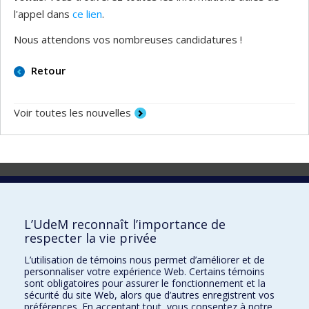
l'appel dans
ce lien
.
Nous attendons vos nombreuses candidatures !
Retour
Voir toutes les nouvelles
Laboratoire d'innovation
2017 Université de Montréal
L’UdeM reconnaît l’importance de
Vice-rectorat aux affaires étudiantes et aux études
respecter la vie privée
Vice-rectorat à la recherche et à l'innovation
L’utilisation de témoins nous permet d’améliorer et de
personnaliser votre expérience Web. Certains témoins
Inven_T
sont obligatoires pour assurer le fonctionnement et la
sécurité du site Web, alors que d’autres enregistrent vos
Consortium Santé Numérique
préférences. En acceptant tout, vous consentez à notre