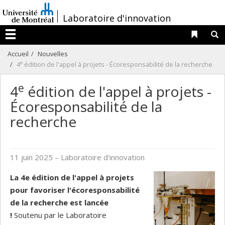
Passer
/
Laboratoire d'innovation
au
contenu
Liens 
R
Menu
Accueil
Nouvelles
e
4
édition de l'appel à projets - Écoresponsabilité de la recherche
e
4
édition de l'appel à projets -
Écoresponsabilité de la
recherche
11 juin 2025
– Laboratoire d'innovation
La 4e édition de l'appel à projets
pour favoriser l'écoresponsabilité
de la recherche est lancée
!
Soutenu par le Laboratoire