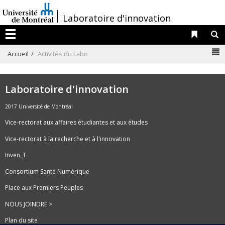
Passer
/
Laboratoire d'innovation
au
contenu
Liens 
R
Menu
N
Accueil
Activités du Labo
Laboratoire d'innovation
2017 Université de Montréal
Vice-rectorat aux affaires étudiantes et aux études
Vice-rectorat à la recherche et à l'innovation
Inven_T
Consortium Santé Numérique
Place aux Premiers Peuples
NOUS JOINDRE >
Plan du site