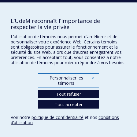
Accessibilité
L’UdeM reconnaît l’importance de
respecter la vie privée
Confidentialité
Conditions d’utilisation
L’utilisation de témoins nous permet d’améliorer et de
personnaliser votre expérience Web. Certains témoins
Paramètres des témoins
sont obligatoires pour assurer le fonctionnement et la
Université de
Montréal
sécurité du site Web, alors que d’autres enregistrent vos
préférences. En acceptant tout, vous consentez à notre
utilisation de témoins pour mieux répondre à vos besoins.
Personnaliser les
>
témoins
Tout refuser
Tout accepter
Voir notre
politique de confidentialité
et nos
conditions
d’utilisation
.