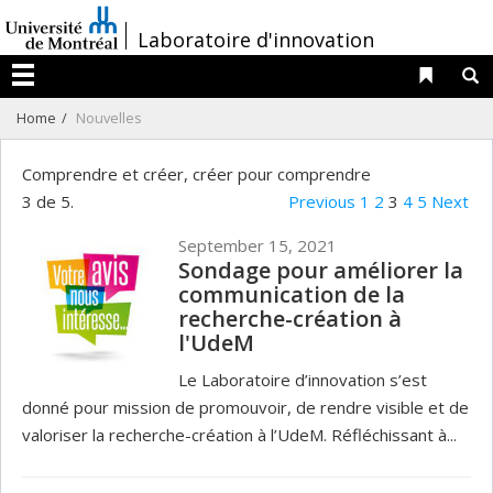
Passer
/
Laboratoire d'innovation
au
contenu
Liens 
R
Menu
Home
Nouvelles
Comprendre et créer, créer pour comprendre
3 de 5.
Previous
1
2
3
4
5
Next
September 15, 2021
Sondage pour améliorer la
communication de la
recherche-création à
l'UdeM
Le Laboratoire d’innovation s’est
donné pour mission de promouvoir, de rendre visible et de
valoriser la recherche-création à l’UdeM. Réfléchissant à...