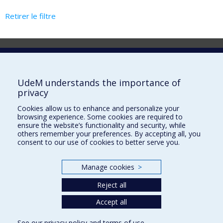
Retirer le filtre
Laboratoire d'innovation
2017 Université de Montréal
UdeM understands the importance of
Vice-rectorat aux affaires étudiantes et aux études
privacy
Vice-rectorat à la recherche et à l'innovation
Cookies allow us to enhance and personalize your
browsing experience. Some cookies are required to
Inven_T
ensure the website’s functionality and security, while
others remember your preferences. By accepting all, you
Consortium Santé Numérique
consent to our use of cookies to better serve you.
Place aux Premiers Peuples
Manage cookies
>
NOUS JOINDRE >
Plan du site
Reject all
Accessibilité
Accept all
See our
privacy policy
and
terms of use
.