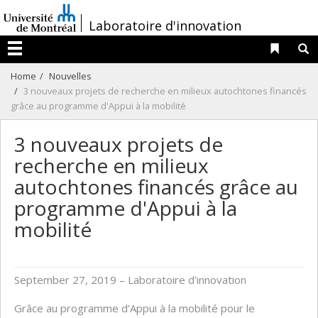
Passer
/
Laboratoire d'innovation
au
contenu
Liens 
R
Menu
Home
Nouvelles
3 nouveaux projets de recherche en milieux autochtones financés
grâce au programme d'Appui à la mobilité
3 nouveaux projets de
recherche en milieux
autochtones financés grâce au
programme d'Appui à la
mobilité
September 27, 2019
– Laboratoire d'innovation
Grâce au programme d’Appui à la mobilité pour le