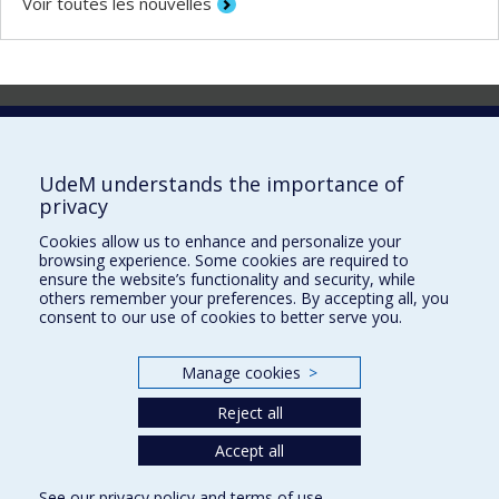
Voir toutes les nouvelles
Laboratoire d'innovation
2017 Université de Montréal
UdeM understands the importance of
Vice-rectorat aux affaires étudiantes et aux études
privacy
Vice-rectorat à la recherche et à l'innovation
Cookies allow us to enhance and personalize your
browsing experience. Some cookies are required to
Inven_T
ensure the website’s functionality and security, while
others remember your preferences. By accepting all, you
Consortium Santé Numérique
consent to our use of cookies to better serve you.
Place aux Premiers Peuples
Manage cookies
>
NOUS JOINDRE >
Plan du site
Reject all
Accessibilité
Accept all
See our
privacy policy
and
terms of use
.