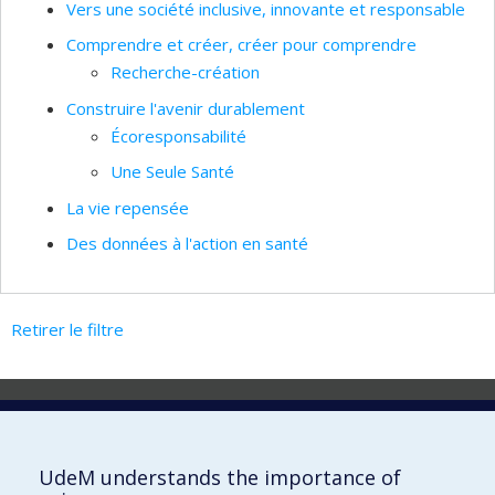
Vers une société inclusive, innovante et responsable
Comprendre et créer, créer pour comprendre
Recherche-création
Construire l'avenir durablement
Écoresponsabilité
Une Seule Santé
La vie repensée
Des données à l'action en santé
Retirer le filtre
Laboratoire d'innovation
2017 Université de Montréal
UdeM understands the importance of
Vice-rectorat aux affaires étudiantes et aux études