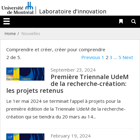
Passer
/
Laboratoire d'innovation
au
contenu
Liens 
R
Menu
Home
Nouvelles
Comprendre et créer, créer pour comprendre
2 de 5.
Previous
1
2
3
…
5
Next
September 23, 2024
Première Triennale UdeM
de la recherche-création:
les projets retenus
Le 1er mai 2024 se terminait l’appel à projets pour la
première édition de la Triennale UdeM de la recherche-
création qui se tiendra du 20 mars au 14...
February 19, 2024