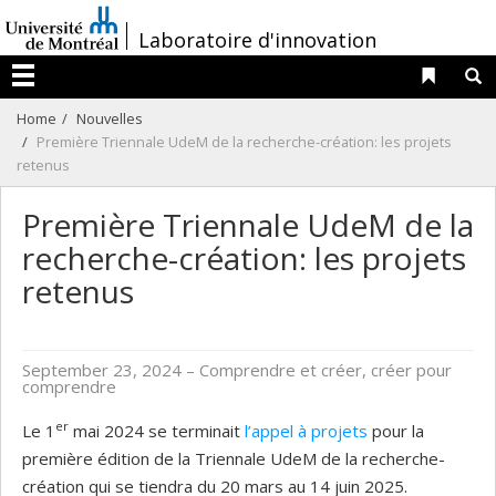
Passer
/
Laboratoire d'innovation
au
contenu
Liens 
R
Menu
Home
Nouvelles
Première Triennale UdeM de la recherche-création: les projets
retenus
Première Triennale UdeM de la
recherche-création: les projets
retenus
September 23, 2024
– Comprendre et créer, créer pour
comprendre
er
Le 1
mai 2024 se terminait
l’appel à projets
pour la
première édition de la Triennale UdeM de la recherche-
création qui se tiendra du 20 mars au 14 juin 2025.