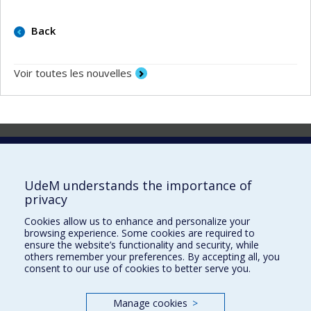
Back
Voir toutes les nouvelles
Laboratoire d'innovation
2017 Université de Montréal
UdeM understands the importance of
Vice-rectorat aux affaires étudiantes et aux études
privacy
Vice-rectorat à la recherche et à l'innovation
Cookies allow us to enhance and personalize your
browsing experience. Some cookies are required to
Inven_T
ensure the website’s functionality and security, while
others remember your preferences. By accepting all, you
Consortium Santé Numérique
consent to our use of cookies to better serve you.
Place aux Premiers Peuples
Manage cookies
>
NOUS JOINDRE >