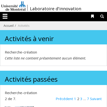
Passer
/
Laboratoire d'innovation
au
contenu
Liens 
R
Menu
Accueil
Activités
Activités à venir
Recherche-création
Cette liste ne contient présentement aucun élément.
Activités passées
Recherche-création
2 de 7.
Précédent
1
2
3
…
7
Suivant