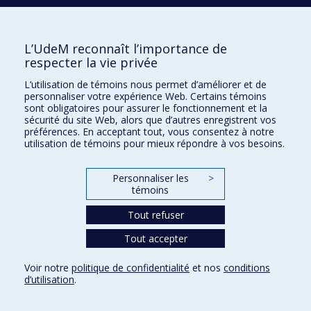
Laboratoire d'innovation
2017 Université de Montréal
L’UdeM reconnaît l’importance de
Vice-rectorat aux affaires étudiantes et aux études
respecter la vie privée
Vice-rectorat à la recherche et à l'innovation
L’utilisation de témoins nous permet d’améliorer et de
personnaliser votre expérience Web. Certains témoins
Inven_T
sont obligatoires pour assurer le fonctionnement et la
sécurité du site Web, alors que d’autres enregistrent vos
Consortium Santé Numérique
préférences. En acceptant tout, vous consentez à notre
utilisation de témoins pour mieux répondre à vos besoins.
Place aux Premiers Peuples
NOUS JOINDRE >
Personnaliser les
>
Plan du site
témoins
Accessibilité
Tout refuser
Tout accepter
Confidentialité
Voir notre
politique de confidentialité
et nos
conditions
Conditions d’utilisation
d’utilisation
.
Paramètres des témoins
Université de