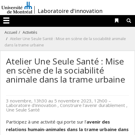
Passer
/
Laboratoire d'innovation
au
contenu
Liens 
R
Menu
Accueil
Activités
Atelier Une Seule Santé : Mise en scène de la sociabilité animale
dans la trame urbaine
Atelier Une Seule Santé : Mise
en scène de la sociabilité
animale dans la trame urbaine
3 novembre, 13h30 au 5 novembre 2023, 12h00
–
Laboratoire d'innovation , Construire l'avenir durablement ,
Une Seule Santé
Participez à une activité qui porte sur l’
a
venir des
relations humain-animales dans la trame urbaine dans