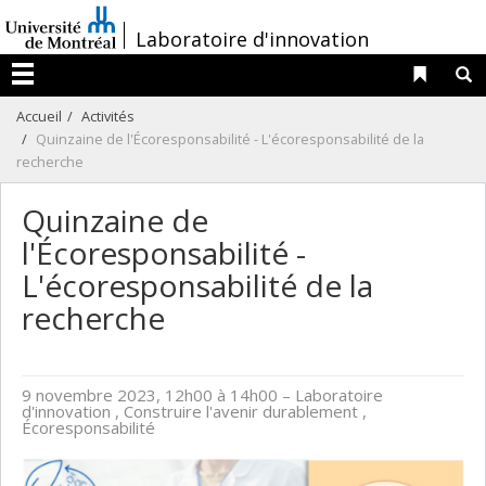
Passer
/
Laboratoire d'innovation
au
contenu
Liens 
R
Menu
Accueil
Activités
Quinzaine de l'Écoresponsabilité - L'écoresponsabilité de la
recherche
Quinzaine de
l'Écoresponsabilité -
L'écoresponsabilité de la
recherche
9 novembre 2023, 12h00 à 14h00
– Laboratoire
d'innovation , Construire l'avenir durablement ,
Écoresponsabilité