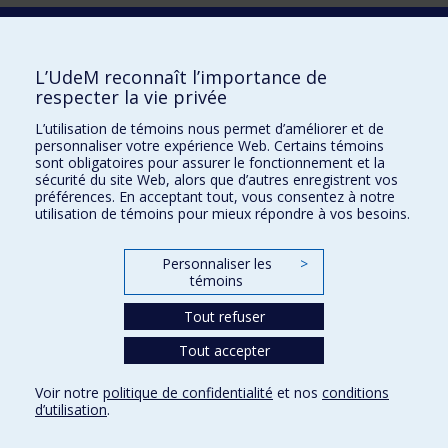
Laboratoire d'innovation
2017 Université de Montréal
L’UdeM reconnaît l’importance de
Vice-rectorat aux affaires étudiantes et aux études
respecter la vie privée
Vice-rectorat à la recherche et à l'innovation
L’utilisation de témoins nous permet d’améliorer et de
personnaliser votre expérience Web. Certains témoins
Inven_T
sont obligatoires pour assurer le fonctionnement et la
sécurité du site Web, alors que d’autres enregistrent vos
Consortium Santé Numérique
préférences. En acceptant tout, vous consentez à notre
utilisation de témoins pour mieux répondre à vos besoins.
Place aux Premiers Peuples
NOUS JOINDRE >
Personnaliser les
>
Plan du site
témoins
Accessibilité
Tout refuser
Tout accepter
Confidentialité
Voir notre
politique de confidentialité
et nos
conditions
Conditions d’utilisation
d’utilisation
.
Paramètres des témoins
Université de