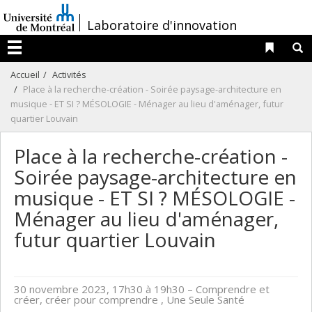
Passer
/
Laboratoire d'innovation
au
contenu
Liens 
R
Menu
Accueil
Activités
Place à la recherche-création - Soirée paysage-architecture en
musique - ET SI ? MÉSOLOGIE - Ménager au lieu d'aménager, futur
quartier Louvain
Place à la recherche-création -
Soirée paysage-architecture en
musique - ET SI ? MÉSOLOGIE -
Ménager au lieu d'aménager,
futur quartier Louvain
30 novembre 2023, 17h30 à 19h30
– Comprendre et
créer, créer pour comprendre , Une Seule Santé