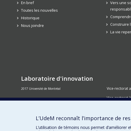
En bref
Vers une so
responsabl
Toutes les nouvelles
Comprendre
Historique
Construire 
Nous joindre
La vie rep
Laboratoire d'innovation
Vice-rectorat 
2017 Université de Montréal
Vice-rectorat à
Inven_T
Consortium S
L’UdeM reconnaît l’importance de resp
Place aux Pre
L’utilisation de témoins nous permet d’améliorer e