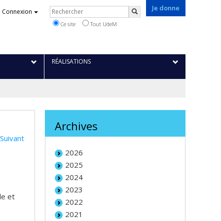
Je donne
Rechercher
Connexion
Rechercher
Ce site
Tout UdeM
RÉALISATIONS
Archives
Suivant
2026
2025
2024
2023
le et
2022
2021