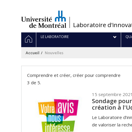
Passer
au
contenu
/
Laboratoire d'innova
Navigation
ACCUEIL
LE LABORATOIRE
QUA
principale
Accueil
Nouvelles
Comprendre et créer, créer pour comprendre
3 de 5.
15 septembre 202
Sondage pour 
création à l'
Le Laboratoire d’in
de valoriser la rech