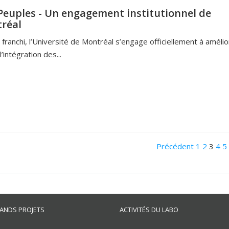
Peuples - Un engagement institutionnel de
tréal
franchi, l’Université de Montréal s’engage officiellement à amélio
l’intégration des...
Précédent
1
2
3
4
5
ANDS PROJETS
ACTIVITÉS DU LABO