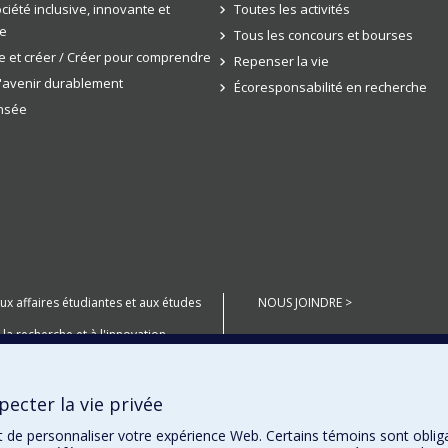
ciété inclusive, innovante et
Toutes les activités
e
Tous les concours et bourses
 et créer / Créer pour comprendre
Repenser la vie
l'avenir durablement
Écoresponsabilité en recherche
ensée
aux affaires étudiantes et aux études
NOUS JOINDRE >
 la recherche et à l'innovation
anté Numérique
ecter la vie privée
miers Peuples
t de personnaliser votre expérience Web. Certains témoins sont oblig