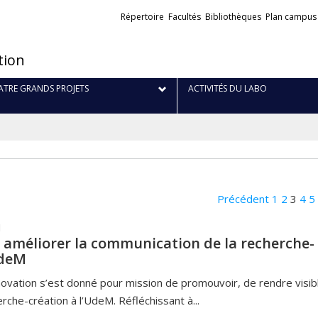
Liens
Répertoire
Facultés
Bibliothèques
Plan campus
externes
tion
TRE GRANDS PROJETS
ACTIVITÉS DU LABO
Précédent
1
2
3
4
5
1
améliorer la communication de la recherche-
UdeM
novation s’est donné pour mission de promouvoir, de rendre visib
erche-création à l’UdeM. Réfléchissant à...