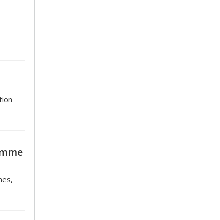
tion
ramme
nes,