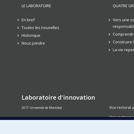
LE LABORATOIRE
QUATRE GR
En bref
Vers une so
responsabl
Toutes les nouvelles
Comprendre
Historique
Construire 
Nous joindre
La vie rep
Laboratoire d'innovation
Vice-rectorat 
2017 Université de Montréal
Vice-rectorat à
Inven_T