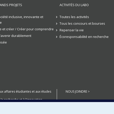
ANDS PROJETS
ACTIVITÉS DU LABO
ciété inclusive, innovante et
Toutes les activités
e
Tous les concours et bourses
 et créer / Créer pour comprendre
Repenser la vie
l'avenir durablement
Écoresponsabilité en recherche
ensée
aux affaires étudiantes et aux études
NOUS JOINDRE >
 la recherche et à l'innovation