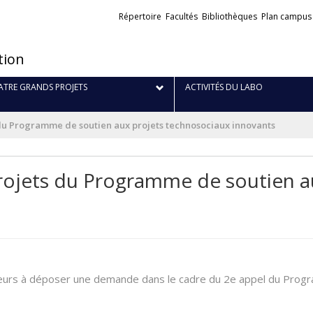
Liens
Répertoire
Facultés
Bibliothèques
Plan campus
externes
tion
TRE GRANDS PROJETS
ACTIVITÉS DU LABO
du Programme de soutien aux projets technosociaux innovants
rojets du Programme de soutien a
cheurs à déposer une demande dans le cadre du 2e appel du Prog