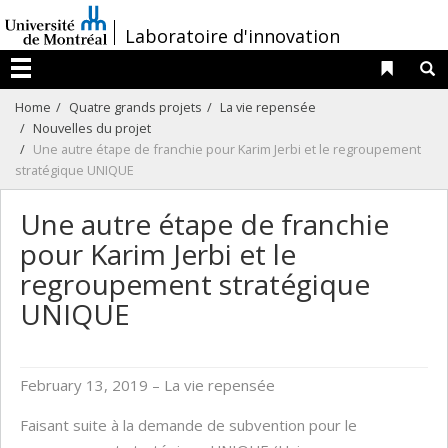
Passer
/
Laboratoire d'innovation
au
contenu
Liens 
R
Menu
Home
Quatre grands projets
La vie repensée
Nouvelles du projet
Une autre étape de franchie pour Karim Jerbi et le regroupement
stratégique UNIQUE
Une autre étape de franchie
pour Karim Jerbi et le
regroupement stratégique
UNIQUE
February 13, 2019
– La vie repensée
Faisant suite à la demande de subvention pour le