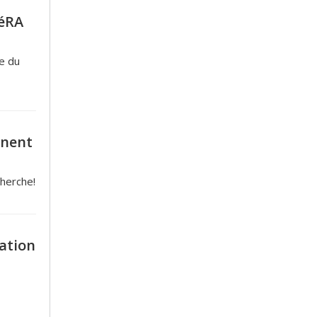
péRA
e du
nnent
cherche!
iation