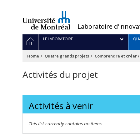
Passer
au
contenu
/
Laboratoire d'innova
Navigation
HOME
LE LABORATOIRE
QUA
principale
Home
Quatre grands projets
Comprendre et créer 
Activités du projet
Activités à venir
This list currently contains no items.