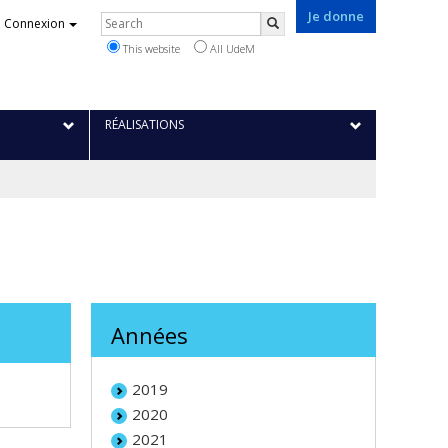
Je donne
Rechercher
Connexion
Search
This website
All UdeM
RÉALISATIONS
Années
2019
2020
2021