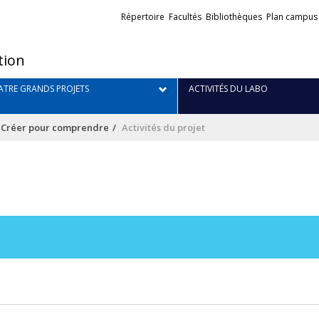
Liens
Répertoire
Facultés
Bibliothèques
Plan campus
externes
tion
TRE GRANDS PROJETS
ACTIVITÉS DU LABO
/ Créer pour comprendre
Activités du projet