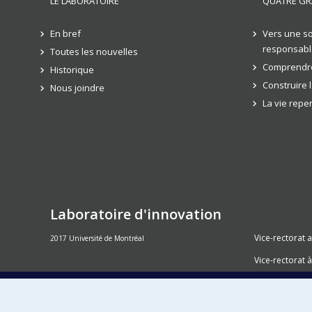
LE LABORATOIRE
QUATRE GR
En bref
Vers une so
responsabl
Toutes les nouvelles
Comprendre
Historique
Construire 
Nous joindre
La vie rep
Laboratoire d'innovation
Vice-rectorat 
2017 Université de Montréal
Vice-rectorat à
Inven_T
Consortium S