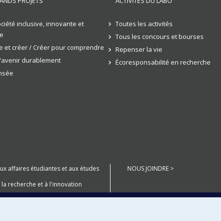
ANDS PROJETS
ACTIVITÉS DU LABO
ciété inclusive, innovante et
Toutes les activités
e
Tous les concours et bourses
 et créer / Créer pour comprendre
Repenser la vie
l'avenir durablement
Écoresponsabilité en recherche
ensée
aux affaires étudiantes et aux études
NOUS JOINDRE >
 la recherche et à l'innovation
anté Numérique