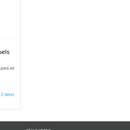
uels
uses et
2
Next