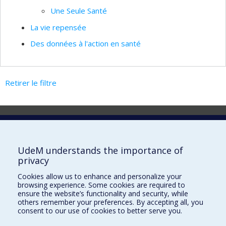
Une Seule Santé
La vie repensée
Des données à l'action en santé
Retirer le filtre
Laboratoire d'innovation
2017 Université de Montréal
UdeM understands the importance of
Vice-rectorat aux affaires étudiantes et aux études
privacy
Vice-rectorat à la recherche et à l'innovation
Cookies allow us to enhance and personalize your
browsing experience. Some cookies are required to
Inven_T
ensure the website’s functionality and security, while
others remember your preferences. By accepting all, you
Consortium Santé Numérique
consent to our use of cookies to better serve you.
Place aux Premiers Peuples