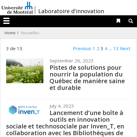
Passer
/
Laboratoire d'innovation
au
contenu
Liens 
R
Menu
Home
Nouvelles
3 de 13.
Previous
1
2
3
4
…
13
Next
September 26, 2023
Pistes de solutions pour
nourrir la population du
Québec de manière saine
et durable
July 4, 2023
Lancement d’une boîte à
outils en innovation
sociale et technosociale par Inven_T, en
collaboration avec les Bibliothèques de