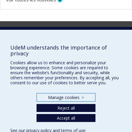
Laboratoire d'innovation
2017 Université de Montréal
UdeM understands the importance of
Vice-rectorat aux affaires étudiantes et aux études
privacy
Vice-rectorat à la recherche et à l'innovation
Cookies allow us to enhance and personalize your
browsing experience. Some cookies are required to
Inven_T
ensure the website’s functionality and security, while
others remember your preferences. By accepting all, you
Consortium Santé Numérique
consent to our use of cookies to better serve you.
Place aux Premiers Peuples
Manage cookies
>
NOUS JOINDRE >
Plan du site
Reject all
Accessibilité
Accept all
See our
privacy policy
and
terms of use
.