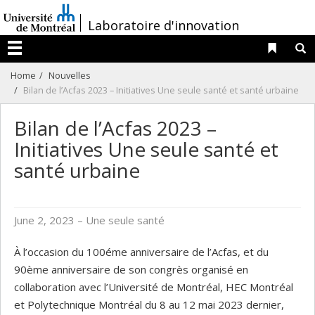
Passer
/
Laboratoire d'innovation
au
contenu
Liens 
R
Menu
Home
Nouvelles
Bilan de l’Acfas 2023 – Initiatives Une seule santé et santé urbaine
Bilan de l’Acfas 2023 –
Initiatives Une seule santé et
santé urbaine
June 2, 2023
– Une seule santé
À l’occasion du 100éme anniversaire de l’Acfas, et du
90ème anniversaire de son congrès organisé en
collaboration avec l’Université de Montréal, HEC Montréal
et Polytechnique Montréal du 8 au 12 mai 2023 dernier,