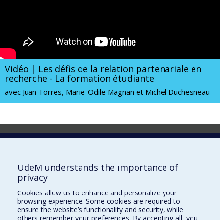
Vidéo | Les défis de la relation partenariale en
recherche - La formation étudiante
avec Juan Torres, Marie-Odile Magnan et Michel Duchesneau
Laboratoire d'innovation
2017 Université de Montréal
UdeM understands the importance of
Vice-rectorat aux affaires étudiantes et aux études
privacy
Vice-rectorat à la recherche et à l'innovation
Cookies allow us to enhance and personalize your
browsing experience. Some cookies are required to
Inven_T
ensure the website’s functionality and security, while
others remember your preferences. By accepting all, you
Consortium Santé Numérique