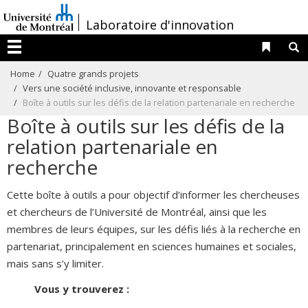
Passer
/
Laboratoire d'innovation
au
contenu
Liens 
R
Menu
Home
Quatre grands projets
Vers une société inclusive, innovante et responsable
Boîte à outils sur les défis de la relation partenariale en recherche
Boîte à outils sur les défis de la
relation partenariale en
recherche
Cette boîte à outils a pour objectif d’informer les chercheuses
et chercheurs de l’Université de Montréal, ainsi que les
membres de leurs équipes, sur les défis liés à la recherche en
partenariat, principalement en sciences humaines et sociales,
mais sans s’y limiter.
Vous y trouverez :