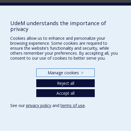
Laboratoire d'innovation
2017 Université de Montréal
UdeM understands the importance of
Vice-rectorat aux affaires étudiantes et aux études
privacy
Vice-rectorat à la recherche et à l'innovation
Cookies allow us to enhance and personalize your
browsing experience. Some cookies are required to
Inven_T
ensure the website’s functionality and security, while
others remember your preferences. By accepting all, you
Consortium Santé Numérique
consent to our use of cookies to better serve you.
Place aux Premiers Peuples
Manage cookies
>
NOUS JOINDRE >
Plan du site
Reject all
Accessibilité
Accept all
See our
privacy policy
and
terms of use
.
Privacy
Terms of use
Cookie Settings
Université de