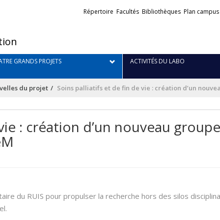
Liens
Répertoire
Facultés
Bibliothèques
Plan campus
externes
tion
TRE GRANDS PROJETS
ACTIVITÉS DU LABO
elles du projet
Soins palliatifs et de fin de vie : création d’un nouv
e vie : création d’un nouveau group
deM
taire du RUIS pour propulser la recherche hors des silos disciplina
l.