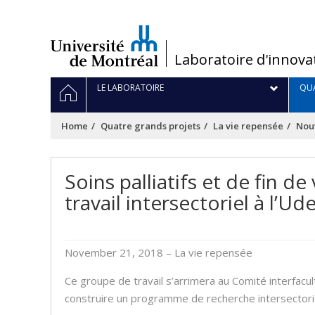
Passer
au
contenu
/
Laboratoire d'innova
Navigation
HOME
LE LABORATOIRE
QUA
principale
Home
Quatre grands projets
La vie repensée
Nouv
Soins palliatifs et de fin d
travail intersectoriel à l’U
November 21, 2018
– La vie repensée
Ce groupe de travail s’arrimera au Comité interfacul
construire un programme de recherche intersectorie