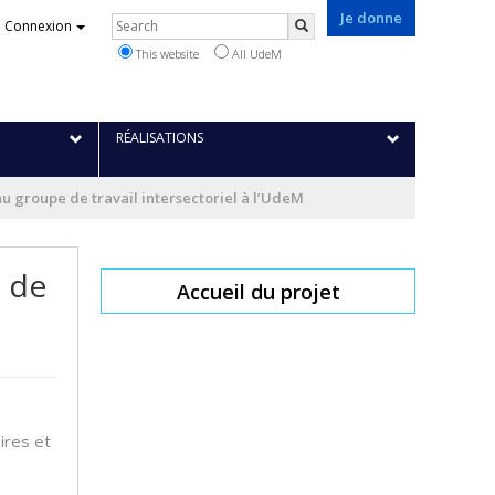
Je donne
Rechercher
Connexion
Search
This website
All UdeM
RÉALISATIONS
eau groupe de travail intersectoriel à l’UdeM
e de
Accueil du projet
ires et