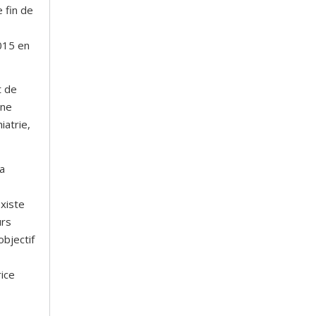
 fin de
015 en
t de
ine
iatrie,
la
existe
urs
objectif
rice