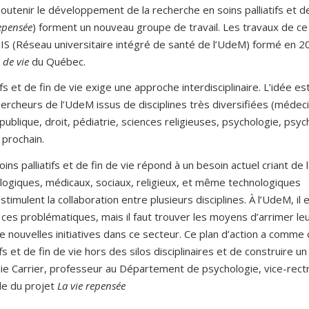
soutenir le développement de la recherche en soins palliatifs et de
repensée
) forment un nouveau groupe de travail. Les travaux de ce
UIS (Réseau universitaire intégré de santé de l’UdeM) formé en 2
 de vie
du Québec.
fs et de fin de vie exige une approche interdisciplinaire. L’idée es
ercheurs de l’UdeM issus de disciplines très diversifiées (médec
publique, droit, pédiatrie, sciences religieuses, psychologie, psych
 prochain.
s palliatifs et de fin de vie répond à un besoin actuel criant de 
ologiques, médicaux, sociaux, religieux, et même technologiques
mulent la collaboration entre plusieurs disciplines. À l’UdeM, il 
 ces problématiques, mais il faut trouver les moyens d’arrimer le
e nouvelles initiatives dans ce secteur. Ce plan d’action a comme 
fs et de fin de vie hors des silos disciplinaires et de construire un
lie Carrier, professeur au Département de psychologie, vice-rect
le du projet
La vie repensée