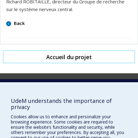
Richard ROBITAILLE, directeur du Groupe de recherche
sur le système nerveux central.
Back
Accueil du projet
Laboratoire d'innovation
2017 Université de Montréal
UdeM understands the importance of
Vice-rectorat aux affaires étudiantes et aux études
privacy
Vice-rectorat à la recherche et à l'innovation
Cookies allow us to enhance and personalize your
browsing experience. Some cookies are required to
Inven_T
ensure the website’s functionality and security, while
others remember your preferences. By accepting all, you
Consortium Santé Numérique
consent to our use of cookies to better serve you.