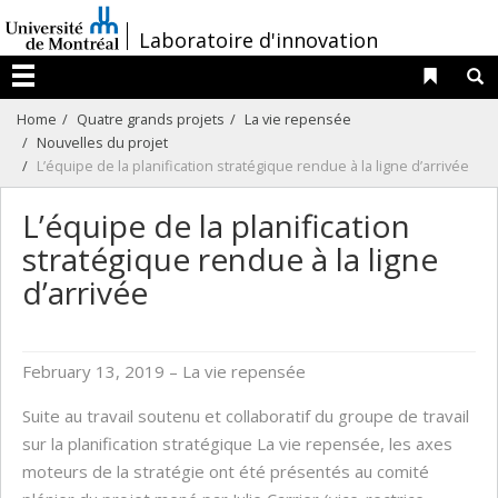
Passer
/
Laboratoire d'innovation
au
contenu
Liens 
R
Menu
Home
Quatre grands projets
La vie repensée
Nouvelles du projet
L’équipe de la planification stratégique rendue à la ligne d’arrivée
L’équipe de la planification
stratégique rendue à la ligne
d’arrivée
February 13, 2019
– La vie repensée
Suite au travail soutenu et collaboratif du groupe de travail
sur la planification stratégique La vie repensée, les axes
moteurs de la stratégie ont été présentés au comité