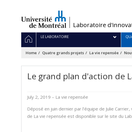
Passer
au
contenu
/
Laboratoire d'innova
Navigation
HOME
LE LABORATOIRE
QUA
principale
Home
Quatre grands projets
La vie repensée
Nouv
Le grand plan d'action de L
July 2, 2019
– La vie repensée
Déposé en juin dernier par l’équipe de Julie Carrier,
de La vie repensée est disponible sur le site du Lab