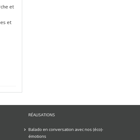
rche et
ées et
RÉALISATIONS
Balado en conversation avec nos (éco)-
émotions