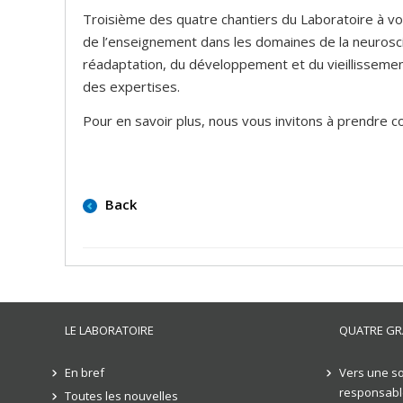
Troisième des quatre chantiers du Laboratoire à voi
de l’enseignement dans les domaines de la neuroscie
réadaptation, du développement et du vieillissement,
des expertises.
Pour en savoir plus, nous vous invitons à prendre 
Back
LE LABORATOIRE
QUATRE GR
En bref
Vers une so
responsabl
Toutes les nouvelles