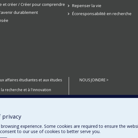
 et créer / Créer pour comprendre
Repenser la vie
l'avenir durablement
Écoresponsabilité en recherche
ensée
aux affaires étudiantes et aux études
NOUS JOINDRE >
 la recherche et à l'innovation
anté Numérique
 privacy
miers Peuples
browsing experience. Some cookies are required to ensure the website’
consent to our use of cookies to better serve you.