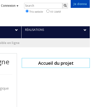
Je donne
Rechercher
Connexion
Search
This website
All UdeM
RÉALISATIONS
ible en ligne
igne
Accueil du projet
égique