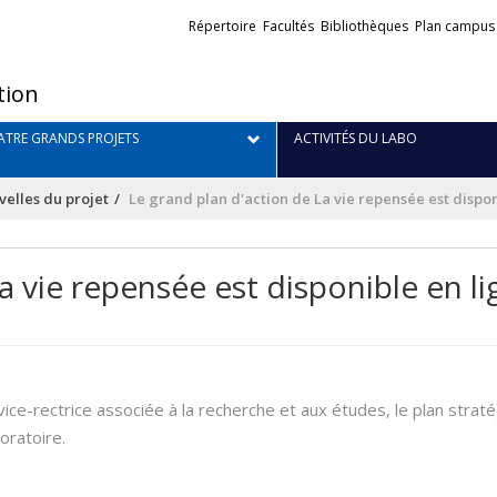
Liens
Répertoire
Facultés
Bibliothèques
Plan campus
externes
tion
TRE GRANDS PROJETS
ACTIVITÉS DU LABO
elles du projet
Le grand plan d'action de La vie repensée est dispon
a vie repensée est disponible en l
 vice-rectrice associée à la recherche et aux études, le plan strat
oratoire.