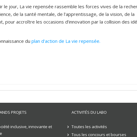
r le jour, La vie repensée rassemble les forces vives de la reche
nce, de la santé mentale, de l’apprentissage, de la vision, de la
 pour accroître les occasions d’innovation par la collision des id
connaissance du
plan d'action de La vie repensée.
ANDS PROJETS
ACTIVITÉS DU LABO
ciété inclusive, innovante et
Toutes les activités
e
Tous les concours et bourses