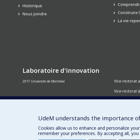
Comprendre
Historique
Construire 
Nous joindre
La vie rep
Laboratoire d'innovation
Vice-rectorat 
2017 Université de Montréal
Vice-rectorat à
Inven_T
Consortium S
UdeM understands the importance of
Place aux Pre
Cookies allow us to enhance and personalize your 
remember your preferences. By accepting all, you 