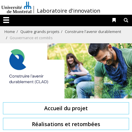
Passer
/
Laboratoire d'innovation
au
contenu
Liens 
R
Menu
Home
Quatre grands projets
Construire l'avenir durablement
Gouvernance et comités
Accueil du projet
Réalisations et retombées