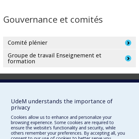
Gouvernance et comités
Comité plénier
Groupe de travail Enseignement et
formation
Laboratoire d'innovation
2017 Université de Montréal
UdeM understands the importance of
Vice-rectorat aux affaires étudiantes et aux études
privacy
Vice-rectorat à la recherche et à l'innovation
Cookies allow us to enhance and personalize your
browsing experience. Some cookies are required to
Inven_T
ensure the website’s functionality and security, while
others remember your preferences. By accepting all, you
Consortium Santé Numérique
consent to our use of cookies to better serve you.