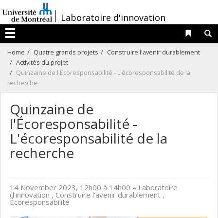
Passer
/
Laboratoire d'innovation
au
contenu
Liens 
R
Menu
Home
Quatre grands projets
Construire l'avenir durablement
Activités du projet
Quinzaine de l'Écoresponsabilité - L'écoresponsabilité de la
recherche
Quinzaine de
l'Écoresponsabilité -
L'écoresponsabilité de la
recherche
14 November 2023, 12h00 à 14h00
– Laboratoire
d'innovation , Construire l'avenir durablement ,
Écoresponsabilité