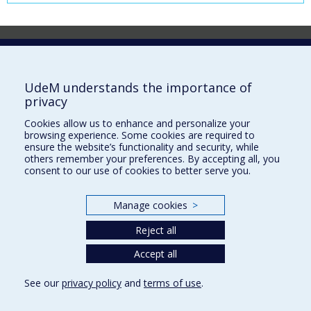
Laboratoire d'innovation
2017 Université de Montréal
UdeM understands the importance of
Vice-rectorat aux affaires étudiantes et aux études
privacy
Vice-rectorat à la recherche et à l'innovation
Cookies allow us to enhance and personalize your
browsing experience. Some cookies are required to
Inven_T
ensure the website’s functionality and security, while
others remember your preferences. By accepting all, you
Consortium Santé Numérique
consent to our use of cookies to better serve you.
Place aux Premiers Peuples
Manage cookies
>
NOUS JOINDRE >
Plan du site
Reject all
Accessibilité
Accept all
See our
privacy policy
and
terms of use
.
Privacy