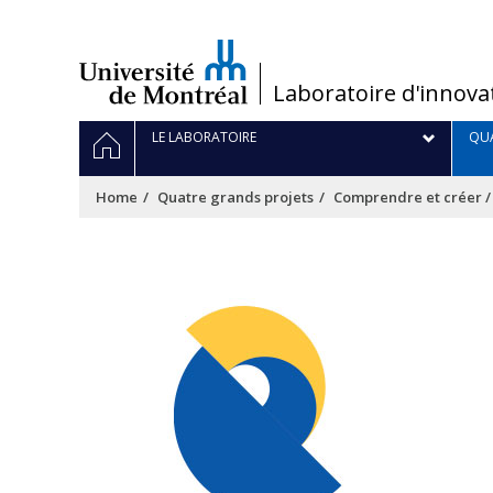
Passer
au
contenu
/
Laboratoire d'innova
Navigation
HOME
LE LABORATOIRE
QUA
principale
Home
Quatre grands projets
Comprendre et créer 