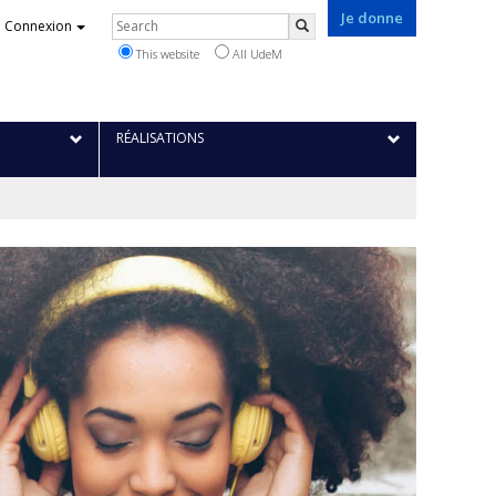
Je donne
Rechercher
Connexion
Search
This website
All UdeM
RÉALISATIONS