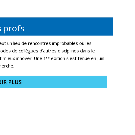
s profs
veut un lieu de rencontres improbables où les
hodes de collègues d’autres disciplines dans le
re
 et mieux innover. Une 1
édition s’est tenue en juin
herche.
IR PLUS