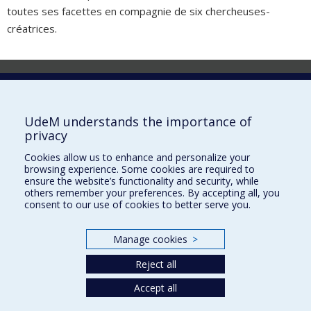
toutes ses facettes en compagnie de six chercheuses-
créatrices.
Laboratoire d'innovation
2017 Université de Montréal
UdeM understands the importance of
Vice-rectorat aux affaires étudiantes et aux études
privacy
Vice-rectorat à la recherche et à l'innovation
Cookies allow us to enhance and personalize your
browsing experience. Some cookies are required to
Inven_T
ensure the website’s functionality and security, while
others remember your preferences. By accepting all, you
Consortium Santé Numérique
consent to our use of cookies to better serve you.
Place aux Premiers Peuples
Manage cookies
>
NOUS JOINDRE >
Plan du site
Reject all
Accessibilité
Accept all