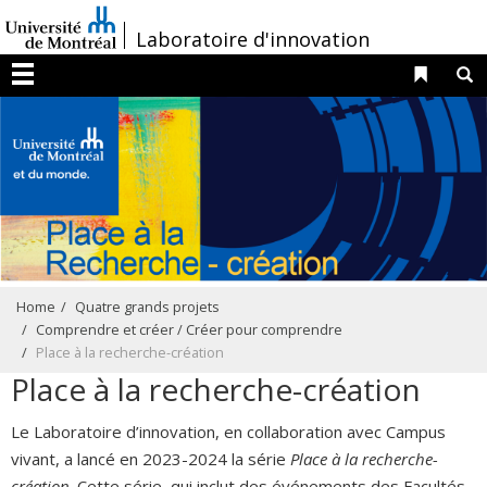
Passer
/
Laboratoire d'innovation
au
contenu
Liens 
R
Menu
Home
Quatre grands projets
Comprendre et créer / Créer pour comprendre
Place à la recherche-création
Place à la recherche-création
Le Laboratoire d’innovation, en collaboration avec Campus
vivant, a lancé en 2023-2024 la série
Place
à
la recherche-
création
. Cette série, qui inclut des événements des Facultés