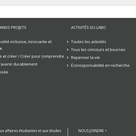
ANDS PROJETS
ACTIVITÉS DU LABO
ciété inclusive, innovante et
Toutes les activités
e
Tous les concours et bourses
 et créer / Créer pour comprendre
Repenser la vie
l'avenir durablement
Écoresponsabilité en recherche
ensée
aux affaires étudiantes et aux études
NOUS JOINDRE >