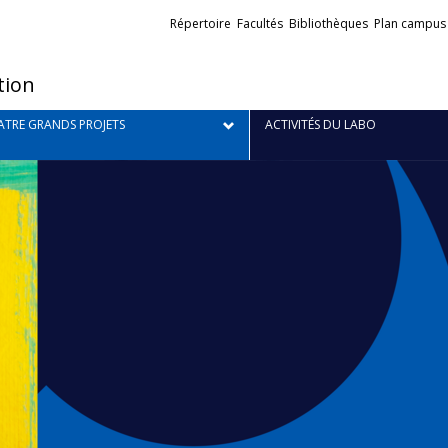
Liens
Répertoire
Facultés
Bibliothèques
Plan campus
externes
tion
TRE GRANDS PROJETS
ACTIVITÉS DU LABO