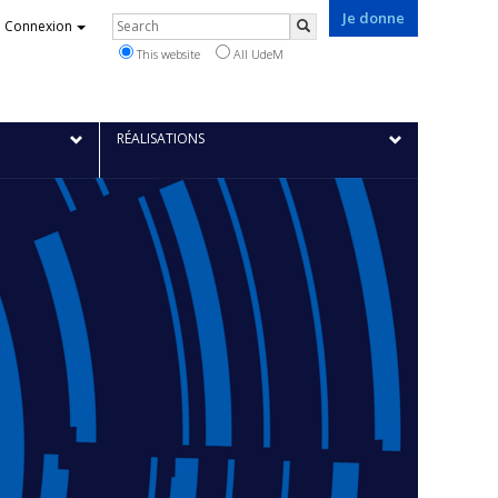
Je donne
Rechercher
Connexion
Search
This website
All UdeM
RÉALISATIONS