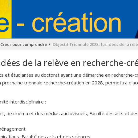
/ Créer pour comprendre
Objectif Triennale 2028 : les idées de la r
 idées de la relève en recherche-c
s et étudiantes au doctorat ayant une démarche en recherche-créa
 la prochaine triennale recherche-création en 2028, permettra d’
té interdisciplinaire :
art, de cinéma et des médias audiovisuels, Faculté des arts et de
’aménagement
cations, Faculté des arts et des sciences