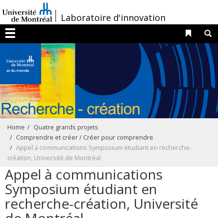
Passer
/
Laboratoire d'innovation
au
contenu
Liens 
R
Menu
Home
Quatre grands projets
Comprendre et créer / Créer pour comprendre
Appel à communications Symposium étudiant en recherche-
création, Université de Montréal
Appel à communications
Symposium étudiant en
recherche-création, Université