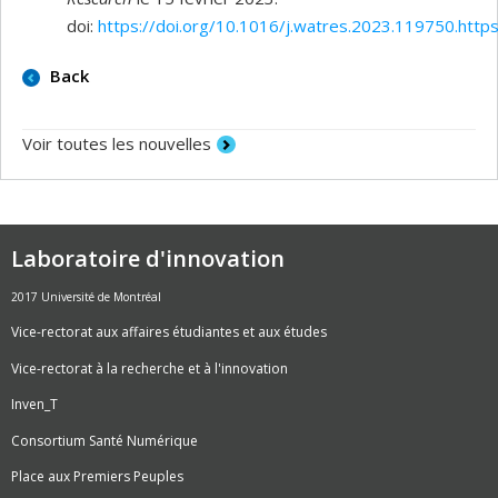
doi:
https://doi.org/10.1016/j.watres.2023.119750.
http
Back
Voir toutes les nouvelles
Laboratoire d'innovation
2017 Université de Montréal
Vice-rectorat aux affaires étudiantes et aux études
Vice-rectorat à la recherche et à l'innovation
Inven_T
Consortium Santé Numérique
Place aux Premiers Peuples