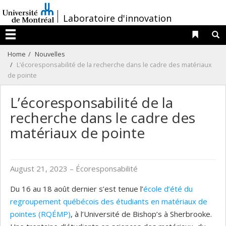
Passer
/
Laboratoire d'innovation
au
contenu
Liens 
R
Menu
Home
Nouvelles
L’écoresponsabilité de la recherche dans le cadre des matériaux
de pointe
L’écoresponsabilité de la
recherche dans le cadre des
matériaux de pointe
August 21, 2023
– Écoresponsabilité
Du 16 au 18 août dernier s’est tenue l’
école d’été du
regroupement québécois des étudiants en matériaux de
pointes (RQÉMP)
, à l’Université de Bishop’s à Sherbrooke.