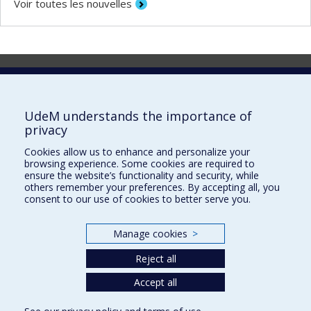
Voir toutes les nouvelles
Laboratoire d'innovation
2017 Université de Montréal
UdeM understands the importance of
Vice-rectorat aux affaires étudiantes et aux études
privacy
Vice-rectorat à la recherche et à l'innovation
Cookies allow us to enhance and personalize your
browsing experience. Some cookies are required to
Inven_T
ensure the website’s functionality and security, while
others remember your preferences. By accepting all, you
Consortium Santé Numérique
consent to our use of cookies to better serve you.
Place aux Premiers Peuples
Manage cookies
>
NOUS JOINDRE >
Plan du site
Reject all
Accessibilité
Accept all