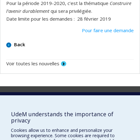
Pour la période 2019-2020, c’est la thématique
Construire
l’avenir durablement
qui sera privilégiée.
Date limite pour les demandes : 28 février 2019
Pour faire une demande
Back
Voir toutes les nouvelles
Laboratoire d'innovation
2017 Université de Montréal
UdeM understands the importance of
Vice-rectorat aux affaires étudiantes et aux études
privacy
Vice-rectorat à la recherche et à l'innovation
Cookies allow us to enhance and personalize your
browsing experience. Some cookies are required to
Inven_T