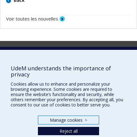
Voir toutes les nouvelles
Laboratoire d'innovation
2017 Université de Montréal
UdeM understands the importance of
Vice-rectorat aux affaires étudiantes et aux études
privacy
Vice-rectorat à la recherche et à l'innovation
Cookies allow us to enhance and personalize your
browsing experience. Some cookies are required to
Inven_T
ensure the website’s functionality and security, while
others remember your preferences. By accepting all, you
Consortium Santé Numérique
consent to our use of cookies to better serve you.
Place aux Premiers Peuples
Manage cookies
>
NOUS JOINDRE >
Plan du site
Reject all