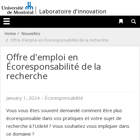
Passer
/
Laboratoire d'innovation
au
contenu
Liens 
R
Menu
Home
Nouvelles
Offre d'emploi en Écoresponsabilité de la recherche
Offre d'emploi en
Écoresponsabilité de la
recherche
January 1, 2024
– Écoresponsabilité
Vous vous êtes souvent demandé comment être plus
écoresponsable dans vos pratiques et votre sujet de
recherche à l'UdeM ? Vous souhaitez vous impliquer dans
ce domaine ?