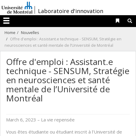
Passer
/
Laboratoire d'innovation
au
contenu
Liens 
R
Menu
Home
Nouvelles
Offre d'emploi : Assistant.e technique - SENSUM, Stratégie en
neurosciences et santé mentale de l’Université de Montréal
Offre d'emploi : Assistant.e
technique - SENSUM, Stratégie
en neurosciences et santé
mentale de l’Université de
Montréal
March 6, 2023
– La vie repensée
Vous êtes étudiante ou étudiant inscrit à l’Université de