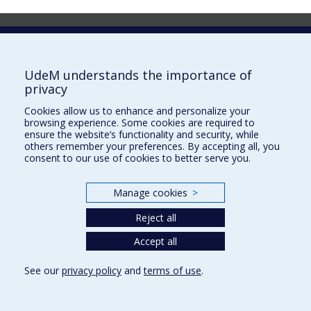
Laboratoire d'innovation
2017 Université de Montréal
UdeM understands the importance of
Vice-rectorat aux affaires étudiantes et aux études
privacy
Vice-rectorat à la recherche et à l'innovation
Cookies allow us to enhance and personalize your
browsing experience. Some cookies are required to
Inven_T
ensure the website’s functionality and security, while
others remember your preferences. By accepting all, you
Consortium Santé Numérique
consent to our use of cookies to better serve you.
Place aux Premiers Peuples
Manage cookies
>
NOUS JOINDRE >
Plan du site
Reject all
Accessibilité
Accept all
See our
privacy policy
and
terms of use
.
Privacy
Terms of use