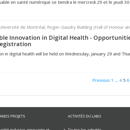
able en santé numérique se tiendra le mercredi 29 et le jeudi 30 
Université de Montréal, Roger-Gaudry Building (Hall of Honour a
le Innovation in Digital Health - Opportunitie
egistration
n in digital health will be held on Wednesday, January 29 and Thu
Previous
1
…
4
5
6
ANDS PROJETS
ACTIVITÉS DU LABO
ciété inclusive, innovante et
Toutes les activités