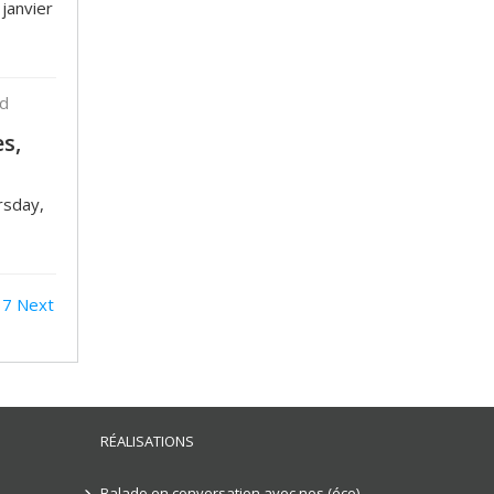
janvier
nd
s,
rsday,
7
Next
RÉALISATIONS
Balado en conversation avec nos (éco)-