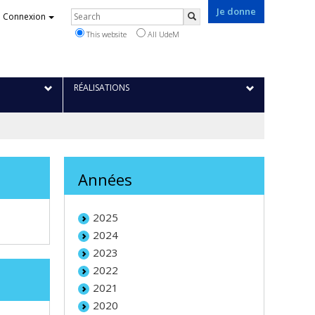
Je donne
Rechercher
Connexion
Search
This website
All UdeM
RÉALISATIONS
Années
2025
2024
2023
2022
2021
2020