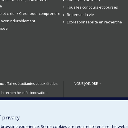
e
Tous les concours et bourses
 et créer / Créer pour comprendre
Repenser la vie
l'avenir durablement
Écoresponsabilité en recherche
ensée
aux affaires étudiantes et aux études
NOUS JOINDRE >
 la recherche et à l'innovation
anté Numérique
 privacy
miers Peuples
browsing experience. Some cookies are required to ensure the website’