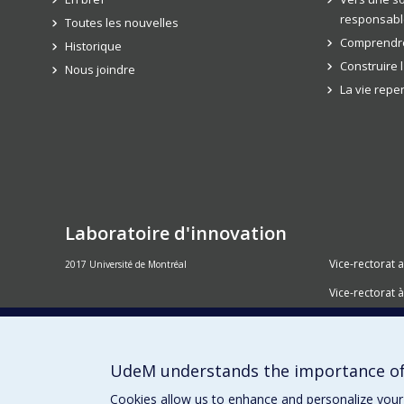
responsabl
Toutes les nouvelles
Comprendre
Historique
Construire 
Nous joindre
La vie rep
Laboratoire d'innovation
Vice-rectorat 
2017 Université de Montréal
Vice-rectorat à
Inven_T
Consortium S
UdeM understands the importance of
Place aux Pre
Cookies allow us to enhance and personalize your 