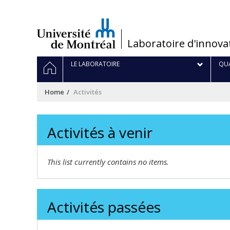
Passer
au
contenu
/
Laboratoire d'innova
Navigation
HOME
LE LABORATOIRE
QUA
principale
Home
Activités
Activités à venir
This list currently contains no items.
Activités passées