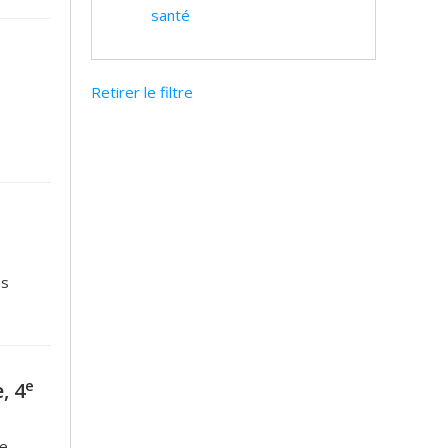
santé
Retirer le filtre
es
e
, 4
ce