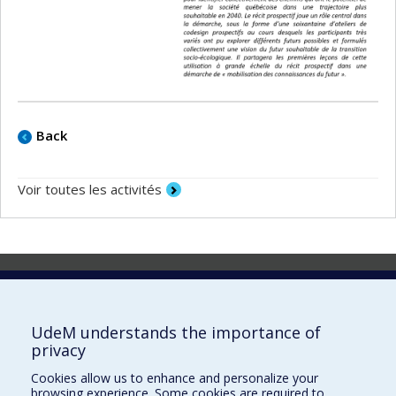
Back
Voir toutes les activités
Laboratoire d'innovation
2017 Université de Montréal
UdeM understands the importance of
Vice-rectorat aux affaires étudiantes et aux études
privacy
Vice-rectorat à la recherche et à l'innovation
Cookies allow us to enhance and personalize your
browsing experience. Some cookies are required to