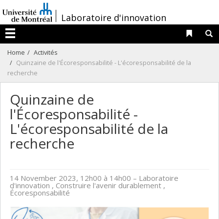
Passer
/
Laboratoire d'innovation
au
contenu
Liens 
R
Menu
Home
Activités
Quinzaine de l'Écoresponsabilité - L'écoresponsabilité de la
recherche
Quinzaine de
l'Écoresponsabilité -
L'écoresponsabilité de la
recherche
14 November 2023, 12h00 à 14h00
– Laboratoire
d'innovation , Construire l'avenir durablement ,
Écoresponsabilité