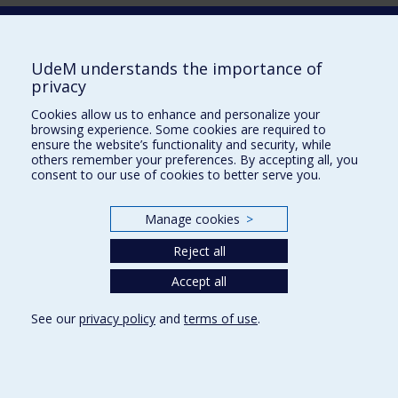
Laboratoire d'innovation
2017 Université de Montréal
UdeM understands the importance of
Vice-rectorat aux affaires étudiantes et aux études
privacy
Vice-rectorat à la recherche et à l'innovation
Cookies allow us to enhance and personalize your
browsing experience. Some cookies are required to
Inven_T
ensure the website’s functionality and security, while
others remember your preferences. By accepting all, you
Consortium Santé Numérique
consent to our use of cookies to better serve you.
Place aux Premiers Peuples
Manage cookies
>
NOUS JOINDRE >
Plan du site
Reject all
Accessibilité
Accept all
See our
privacy policy
and
terms of use
.
Privacy
Terms of use
Cookie Settings
Université de