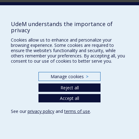
Laboratoire d'innovation
2017 Université de Montréal
UdeM understands the importance of
Vice-rectorat aux affaires étudiantes et aux études
privacy
Vice-rectorat à la recherche et à l'innovation
Cookies allow us to enhance and personalize your
browsing experience. Some cookies are required to
Inven_T
ensure the website’s functionality and security, while
others remember your preferences. By accepting all, you
Consortium Santé Numérique
consent to our use of cookies to better serve you.
Place aux Premiers Peuples
Manage cookies
>
NOUS JOINDRE >
Plan du site
Reject all
Accessibilité
Accept all
See our
privacy policy
and
terms of use
.
Privacy
Terms of use
Cookie Settings
Université de