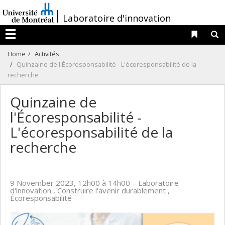
Passer
/
Laboratoire d'innovation
au
contenu
Liens 
R
Menu
Home
Activités
Quinzaine de l'Écoresponsabilité - L'écoresponsabilité de la
recherche
Quinzaine de
l'Écoresponsabilité -
L'écoresponsabilité de la
recherche
9 November 2023, 12h00 à 14h00
– Laboratoire
d'innovation , Construire l'avenir durablement ,
Écoresponsabilité