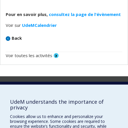
Pour en savoir plus,
consultez la page de l'évènement
Voir sur
UdeMCalendrier
Back
Voir toutes les activités
Laboratoire d'innovation
2017 Université de Montréal
UdeM understands the importance of
Vice-rectorat aux affaires étudiantes et aux études
privacy
Vice-rectorat à la recherche et à l'innovation
Cookies allow us to enhance and personalize your
browsing experience. Some cookies are required to
Inven_T
ensure the website’s functionality and security, while