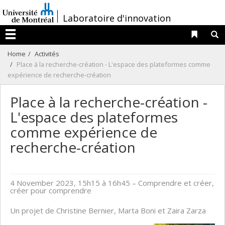
Passer
/
Laboratoire d'innovation
au
contenu
Liens 
R
Menu
Home
Activités
Place à la recherche-création - L'espace des plateformes comme
expérience de recherche-création
Place à la recherche-création -
L'espace des plateformes
comme expérience de
recherche-création
4 November 2023, 15h15 à 16h45
– Comprendre et créer,
créer pour comprendre
Un projet de Christine Bernier, Marta Boni et Zaira Zarza