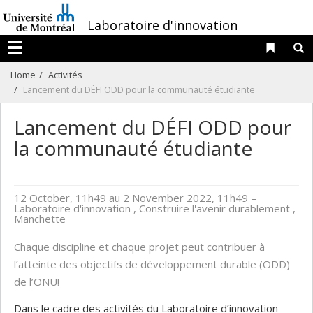
Passer
/
Laboratoire d'innovation
au
contenu
Liens 
R
Menu
Home
Activités
Lancement du DÉFI ODD pour la communauté étudiante
Lancement du DÉFI ODD pour
la communauté étudiante
12 October, 11h49 au 2 November 2022, 11h49
–
Laboratoire d'innovation , Construire l'avenir durablement ,
Manchette
Chaque discipline et chaque projet peut contribuer à
l’atteinte des objectifs de développement durable (ODD)
de l’ONU!
Dans le cadre des activités du Laboratoire d’innovation