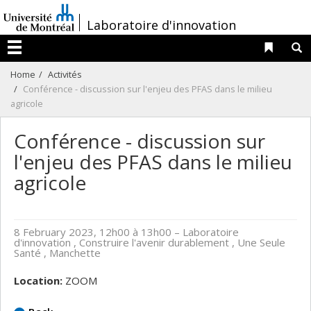
Passer
/
Laboratoire d'innovation
au
contenu
Liens 
R
Menu
Home
Activités
Conférence - discussion sur l'enjeu des PFAS dans le milieu
agricole
Conférence - discussion sur
l'enjeu des PFAS dans le milieu
agricole
8 February 2023, 12h00 à 13h00
– Laboratoire
d'innovation , Construire l'avenir durablement , Une Seule
Santé , Manchette
Location:
ZOOM