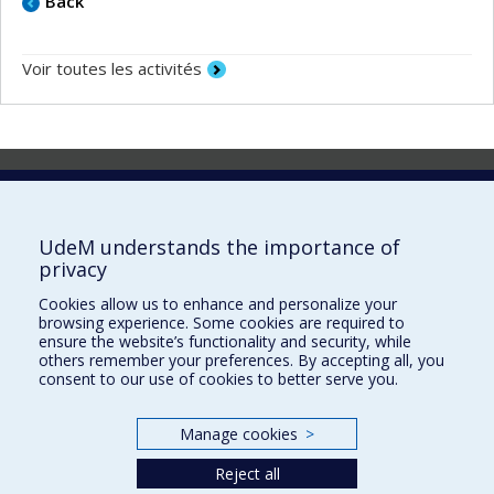
Back
Voir toutes les activités
Laboratoire d'innovation
2017 Université de Montréal
UdeM understands the importance of
Vice-rectorat aux affaires étudiantes et aux études
privacy
Vice-rectorat à la recherche et à l'innovation
Cookies allow us to enhance and personalize your
browsing experience. Some cookies are required to
Inven_T
ensure the website’s functionality and security, while
others remember your preferences. By accepting all, you
Consortium Santé Numérique
consent to our use of cookies to better serve you.
Place aux Premiers Peuples
Manage cookies
>
NOUS JOINDRE >
Plan du site
Reject all