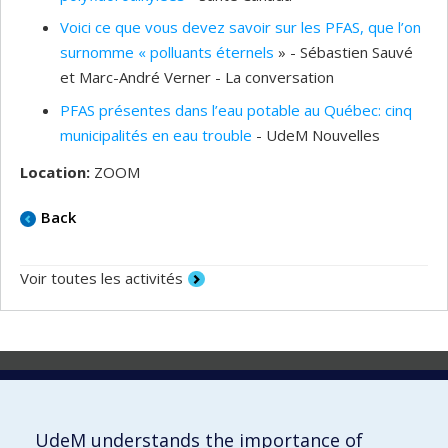
Voici ce que vous devez savoir sur les PFAS, que l’on
surnomme « polluants éternels
» - Sébastien Sauvé
et Marc-André Verner - La conversation
PFAS présentes dans l’eau potable au Québec: cinq
municipalités en eau trouble
- UdeM Nouvelles
Location:
ZOOM
Back
Voir toutes les activités
Laboratoire d'innovation
2017 Université de Montréal
UdeM understands the importance of
Vice-rectorat aux affaires étudiantes et aux études