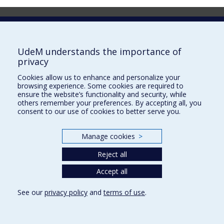
Laboratoire d'innovation
2017 Université de Montréal
UdeM understands the importance of
Vice-rectorat aux affaires étudiantes et aux études
privacy
Vice-rectorat à la recherche et à l'innovation
Cookies allow us to enhance and personalize your
browsing experience. Some cookies are required to
Inven_T
ensure the website’s functionality and security, while
others remember your preferences. By accepting all, you
Consortium Santé Numérique
consent to our use of cookies to better serve you.
Place aux Premiers Peuples
Manage cookies
>
NOUS JOINDRE >
Plan du site
Reject all
Accessibilité
Accept all
See our
privacy policy
and
terms of use
.
Privacy
Terms of use