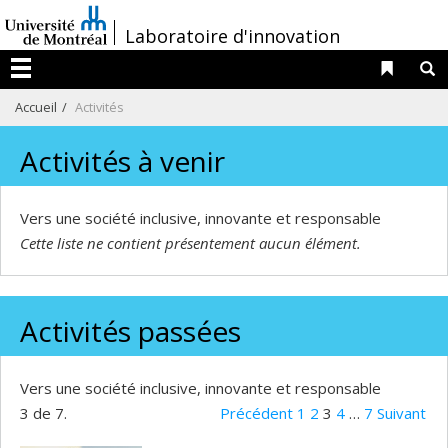
Passer
/
Laboratoire d'innovation
au
contenu
Liens 
R
Menu
Accueil
Activités
Activités à venir
Vers une société inclusive, innovante et responsable
Cette liste ne contient présentement aucun élément.
Activités passées
Vers une société inclusive, innovante et responsable
3 de 7.
Précédent
1
2
3
4
…
7
Suivant