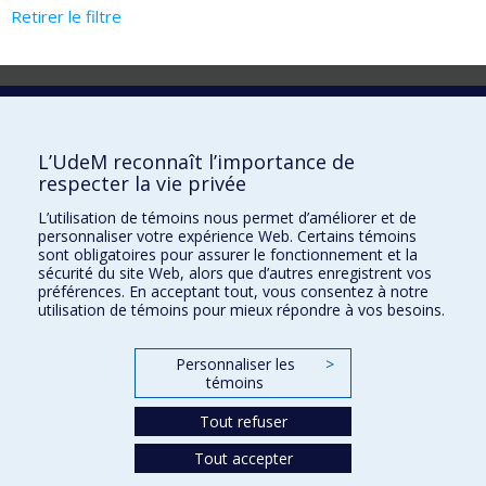
Retirer le filtre
Laboratoire d'innovation
2017 Université de Montréal
L’UdeM reconnaît l’importance de
Vice-rectorat aux affaires étudiantes et aux études
respecter la vie privée
Vice-rectorat à la recherche et à l'innovation
L’utilisation de témoins nous permet d’améliorer et de
personnaliser votre expérience Web. Certains témoins
Inven_T
sont obligatoires pour assurer le fonctionnement et la
sécurité du site Web, alors que d’autres enregistrent vos
Consortium Santé Numérique
préférences. En acceptant tout, vous consentez à notre
utilisation de témoins pour mieux répondre à vos besoins.
Place aux Premiers Peuples
NOUS JOINDRE >
Personnaliser les
>
Plan du site
témoins
Accessibilité
Tout refuser
Tout accepter