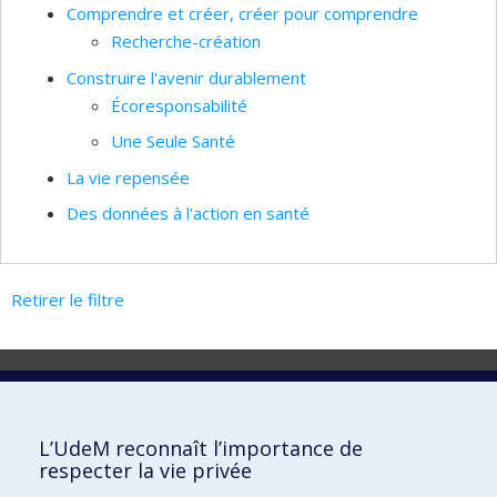
Comprendre et créer, créer pour comprendre
Recherche-création
Construire l'avenir durablement
Écoresponsabilité
Une Seule Santé
La vie repensée
Des données à l'action en santé
Retirer le filtre
Laboratoire d'innovation
2017 Université de Montréal
L’UdeM reconnaît l’importance de
Vice-rectorat aux affaires étudiantes et aux études
respecter la vie privée
Vice-rectorat à la recherche et à l'innovation