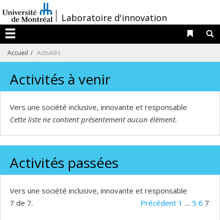
Passer
/
Laboratoire d'innovation
au
contenu
Liens 
R
Menu
Accueil
Activités
Activités à venir
Vers une société inclusive, innovante et responsable
Cette liste ne contient présentement aucun élément.
Activités passées
Vers une société inclusive, innovante et responsable
7 de 7.
Précédent
1
…
5
6
7