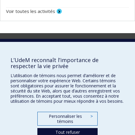
Voir toutes les activités
Laboratoire d'innovation
2017 Université de Montréal
L’UdeM reconnaît l’importance de
Vice-rectorat aux affaires étudiantes et aux études
respecter la vie privée
Vice-rectorat à la recherche et à l'innovation
L’utilisation de témoins nous permet d’améliorer et de
personnaliser votre expérience Web. Certains témoins
Inven_T
sont obligatoires pour assurer le fonctionnement et la
sécurité du site Web, alors que d’autres enregistrent vos
Consortium Santé Numérique
préférences. En acceptant tout, vous consentez à notre
utilisation de témoins pour mieux répondre à vos besoins.
Place aux Premiers Peuples
NOUS JOINDRE >
Personnaliser les
>
Plan du site
témoins
Accessibilité
Tout refuser