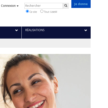
Je donne
Rechercher
Connexion
Rechercher
Ce site
Tout UdeM
RÉALISATIONS