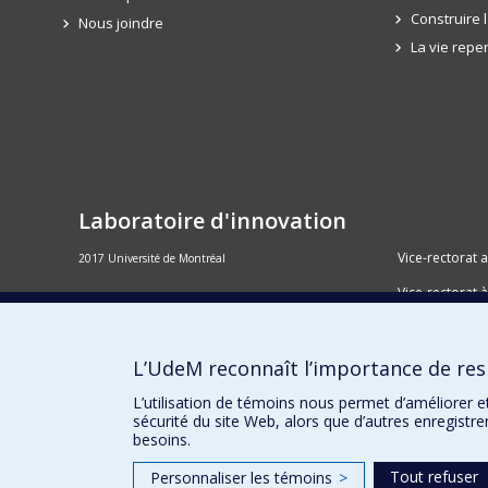
Construire 
Nous joindre
La vie rep
Laboratoire d'innovation
Vice-rectorat 
2017 Université de Montréal
Vice-rectorat à
Inven_T
Consortium S
L’UdeM reconnaît l’importance de resp
Place aux Pre
L’utilisation de témoins nous permet d’améliorer e
sécurité du site Web, alors que d’autres enregistr
besoins.
Tout refuser
Personnaliser les témoins
>