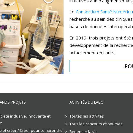
initiatives afin d’augmenter la 
Le
Consortium Santé Numériq
recherche au sein des cliniques
bases de données interopérab
En 2019, trois projets ont été 
développement de la recherche 
actuellement en cours
PO
ANDS PROJETS
ACTIVITÉS DU LABO
ciété inclusive, innovante et
Toutes les activités
e
Tous les concours et bourses
 et créer / Créer pour comprendre
Repenser la vie