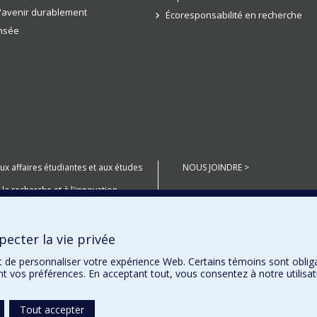
l'avenir durablement
Écoresponsabilité en recherche
ensée
aux affaires étudiantes et aux études
NOUS JOINDRE >
 la recherche et à l'innovation
anté Numérique
ecter la vie privée
miers Peuples
t de personnaliser votre expérience Web. Certains témoins sont oblig
ent vos préférences. En acceptant tout, vous consentez à notre utili
Tout accepter