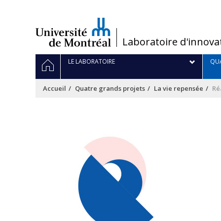
Passer
au
contenu
/
Laboratoire d'innova
Navigation
ACCUEIL
LE LABORATOIRE
QUA
principale
Accueil
Quatre grands projets
La vie repensée
Ré