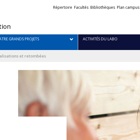
Liens
Répertoire
Facultés
Bibliothèques
Plan campus
externes
tion
TRE GRANDS PROJETS
ACTIVITÉS DU LABO
alisations et retombées