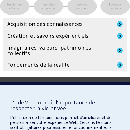
Acquisition des connaissances
Création et savoirs expérientiels
Imaginaires, valeurs, patrimoines
collectifs
Fondements de la réalité
Laboratoire d'innovation
2017 Université de Montréal
L’UdeM reconnaît l’importance de
Vice-rectorat aux affaires étudiantes et aux études
respecter la vie privée
Vice-rectorat à la recherche et à l'innovation
L’utilisation de témoins nous permet d’améliorer et de
personnaliser votre expérience Web. Certains témoins
Inven_T
sont obligatoires pour assurer le fonctionnement et la