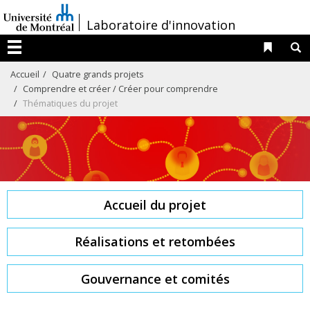
Passer
/
Laboratoire d'innovation
au
contenu
Liens 
R
Menu
Accueil
Quatre grands projets
Comprendre et créer / Créer pour comprendre
Thématiques du projet
Accueil du projet
Réalisations et retombées
Gouvernance et comités