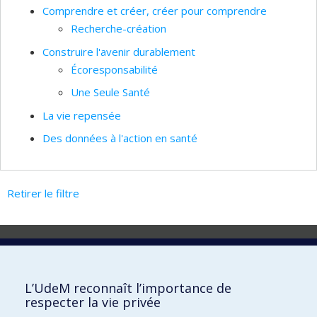
Comprendre et créer, créer pour comprendre
Recherche-création
Construire l'avenir durablement
Écoresponsabilité
Une Seule Santé
La vie repensée
Des données à l'action en santé
Retirer le filtre
Laboratoire d'innovation
2017 Université de Montréal
L’UdeM reconnaît l’importance de
Vice-rectorat aux affaires étudiantes et aux études
respecter la vie privée
Vice-rectorat à la recherche et à l'innovation