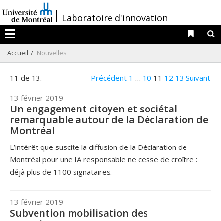
Passer
/
Laboratoire d'innovation
au
contenu
Liens 
R
Menu
Accueil
Nouvelles
11 de 13.
Précédent
1
…
10
11
12
13
Suivant
13 février 2019
Un engagement citoyen et sociétal
remarquable autour de la Déclaration de
Montréal
L’intérêt que suscite la diffusion de la Déclaration de
Montréal pour une IA responsable ne cesse de croître :
déjà plus de 1100 signataires.
13 février 2019
Subvention mobilisation des